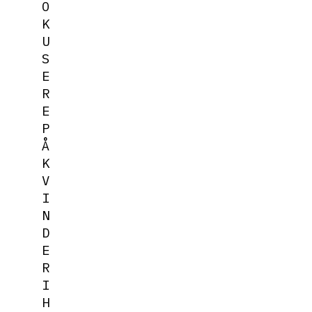
O
K
U
S
E
R
E
P
Å
K
V
I
N
D
E
R
I
H