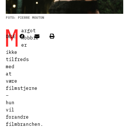
FOTO: PIERRE MOUTON
M
argot
DELE
Robbie
er
ikke
tilfreds
med
at
være
filmstjerne
–
hun
vil
forandre
filmbranchen.