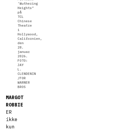
’Wuthering
Heights“
på
TCL
Chinese
Theatre
i
Hollywood,
Californien,
den
28.
januar
2026.
FOTO:
JAY
L.
CLENDENIN
/FOR
WARNER
BROS
MARGOT
ROBBIE
ER
ikke
kun