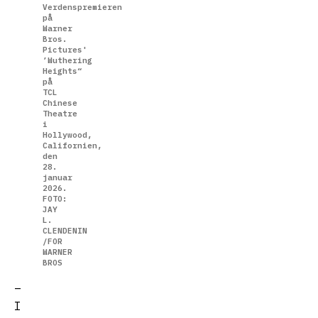
Verdenspremieren
på
Warner
Bros.
Pictures'
’Wuthering
Heights“
på
TCL
Chinese
Theatre
i
Hollywood,
Californien,
den
28.
januar
2026.
FOTO:
JAY
L.
CLENDENIN
/FOR
WARNER
BROS
–
I