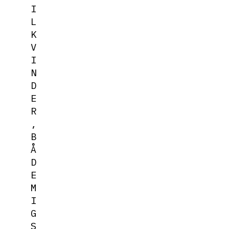
I
L
K
V
I
N
D
E
R
,
B
Å
D
E
M
I
G
S