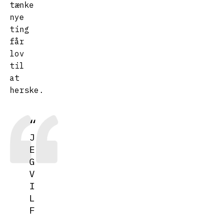
tænke
nye
ting
får
lov
til
at
herske.
J
E
G
V
I
L
F