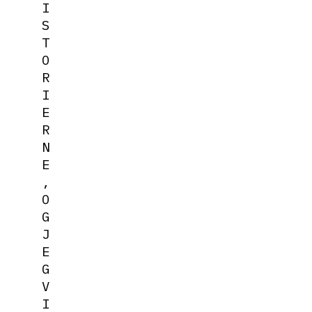
I
S
T
O
R
I
E
R
N
E
,
O
G
J
E
G
V
I