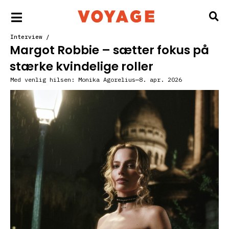
Interview
/
Margot Robbie – sætter fokus på
stærke kvindelige roller
Med venlig hilsen:
Monika Agorelius
8. apr. 2026