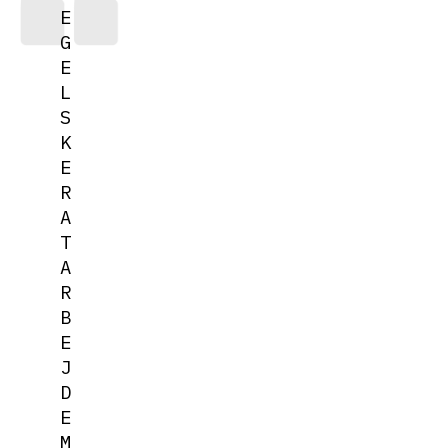
E
G
E
L
S
K
E
R
A
T
A
R
B
E
J
D
E
M