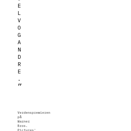
E
L
V
O
G
A
N
D
R
E
.
Verdenspremieren
på
Warner
Bros.
Pictures'