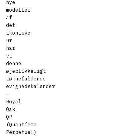
nye
modeller
af
det
ikoniske
ur
har
vi
denne
øjeblikkeligt
iøjnefaldende
evighedskalender
–
Royal
Oak
QP
(Quantieme
Perpetuel)