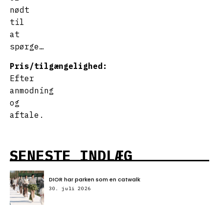
nødt
til
at
spørge…
Pris/tilgængelighed:
Efter
anmodning
og
aftale.
SENESTE INDLÆG
DIOR har parken som en catwalk
30. juli 2026