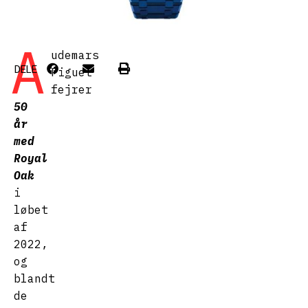
A
udemars
DELE
Piguet
fejrer
50
år
med
Royal
Oak
i
løbet
af
2022,
og
blandt
de