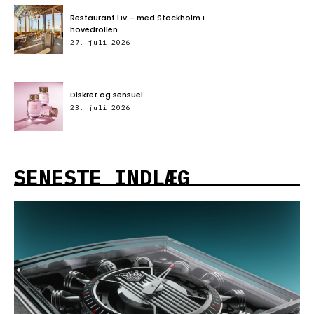
Restaurant Liv – med Stockholm i
hovedrollen
27. juli 2026
Diskret og sensuel
23. juli 2026
SENESTE INDLÆG