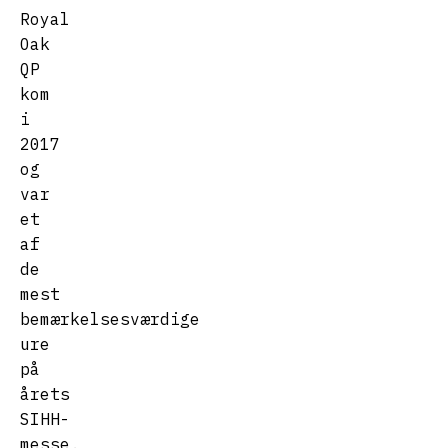
Royal
Oak
QP
kom
i
2017
og
var
et
af
de
mest
bemærkelsesværdige
ure
på
årets
SIHH-
messe.